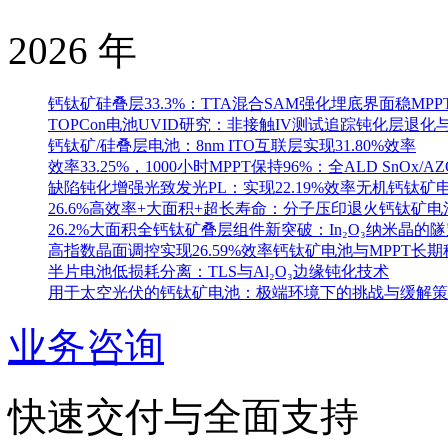
2026 年
钙钛矿硅叠层33.3%：TTA混合SAM强化埋底界面稳MPP
TOPCon电池UVID研究：非接触IV测试追踪钝化层退化与
钙钛矿/硅叠层电池：8nm ITO互联层实现31.80%效率
效率33.25%，1000小时MPPT保持96%：全ALD SnO
缺陷钝化增强光致发光PL：实现22.19%效率无机钙钛矿
26.6%高效率+大面积+超长寿命：分子压印退火钙钛矿电
26.2%大面积全钙钛矿叠层组件新突破：In₂O₃纳米晶的
高指数晶面调控实现26.59%效率钙钛矿电池与MPPT长期
半片电池低损耗分离：TLS与Al₂O₃边缘钝化技术
用于太空光伏的钙钛矿电池：极端环境下的挑战与缓解策
业务咨询
快速交付与全面支持