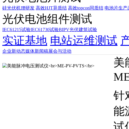
硅光伏机理研发
高效HJT异质结
高效topcon同质结
电池片生产
光伏电池组件测试
IEC61215试验
IEC61730试验
BIPV光伏建筑试验
实证基地
电站运维测试
企业新动态
媒体新闻稿
展会与活动
美
ME
针
能
试