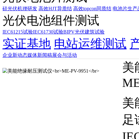
硅光伏机理研发
高效HJT异质结
高效topcon同质结
电池片生产
光伏电池组件测试
IEC61215试验
IEC61730试验
BIPV光伏建筑试验
实证基地
电站运维测试
企业新动态
媒体新闻稿
展会与活动
美
ME
美
足试
IE