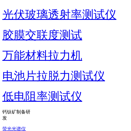
光伏玻璃透射率测试仪
胶膜交联度测试
万能材料拉力机
电池片拉脱力测试仪
低电阻率测试仪
钙钛矿制备研
发
荧光光谱仪