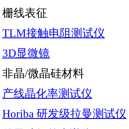
栅线表征
TLM接触电阻测试仪
3D显微镜
非晶/微晶硅材料
产线晶化率测试仪
Horiba 研发级拉曼测试仪