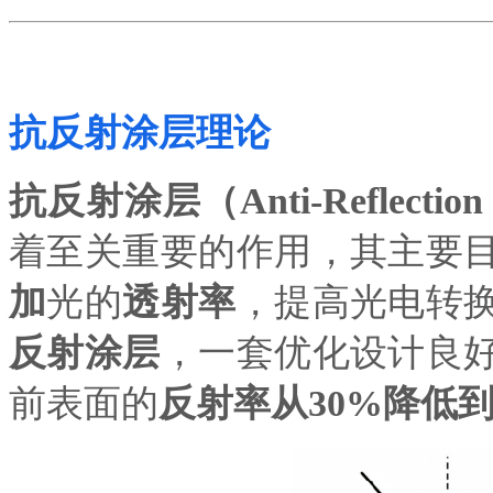
抗反射涂层
理论
抗反射涂层（
Anti-Reflectio
着至关重要的作用，其主要
加
光的
透射率
，提高光电转
反射涂层
，
一套优化设计良
前表面的
反射率从
30%降低