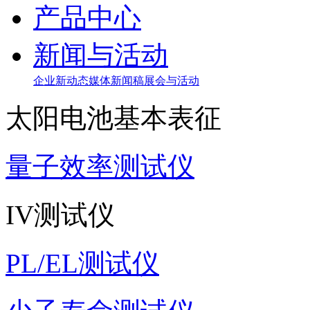
产品中心
新闻与活动
企业新动态
媒体新闻稿
展会与活动
太阳电池基本表征
量子效率测试仪
IV测试仪
PL/EL测试仪