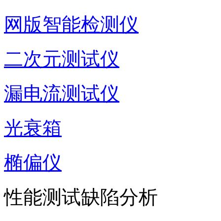
网版智能检测仪
二次元测试仪
漏电流测试仪
光衰箱
椭偏仪
性能测试缺陷分析