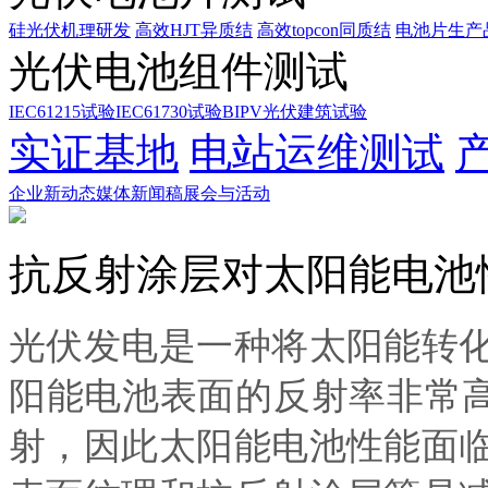
硅光伏机理研发
高效HJT异质结
高效topcon同质结
电池片生产
光伏电池组件测试
IEC61215试验
IEC61730试验
BIPV光伏建筑试验
实证基地
电站运维测试
企业新动态
媒体新闻稿
展会与活动
抗反射涂层对太阳能电池
光伏发电是一种将太阳能转
阳能电池
表面的反射率非常
射，因此太阳能电池性能面