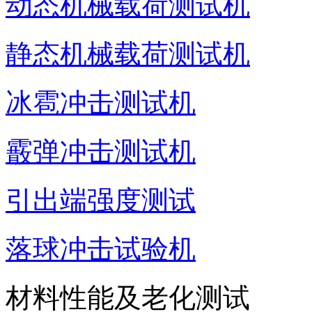
动态机械载荷测试机
静态机械载荷测试机
冰雹冲击测试机
霰弹冲击测试机
引出端强度测试
落球冲击试验机
材料性能及老化测试