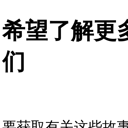
希望了解更
们
要获取有关这些故