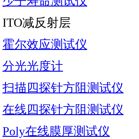
少子寿命测试仪
ITO减反射层
霍尔效应测试仪
分光光度计
扫描四探针方阻测试仪
在线四探针方阻测试仪
Poly在线膜厚测试仪