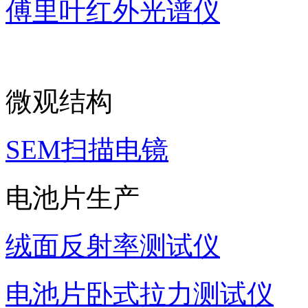
傅里叶红外光谱仪
微观结构
SEM扫描电镜
电池片生产
绒面反射率测试仪
电池片卧式拉力测试仪