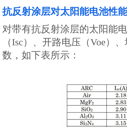
抗反射涂层对太阳能电池性
对带有
抗反射涂层
的太阳能
（
Isc）、开路电压（Voe）
数
，如下表所示：