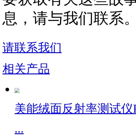
息，请与我们联系
请联系我们
相关产品
美能绒面反射率测试仪R
...