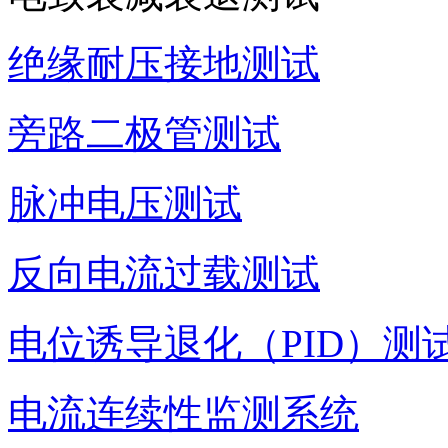
绝缘耐压接地测试
旁路二极管测试
脉冲电压测试
反向电流过载测试
电位诱导退化（PID）测
电流连续性监测系统