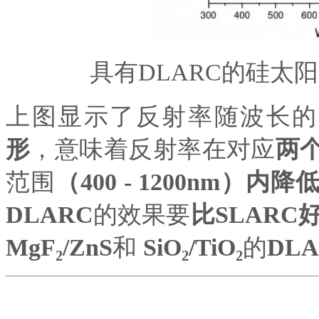
具有
DLARC
的硅太阳
上图
显示了反射率随波长的
形
，意味着反射率在对应
两
范围
（
400 - 1200nm）内
DLARC
的效果要
比
SLARC
MgF₂/ZnS
和
SiO₂/TiO₂
的
DL