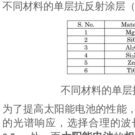
不同材料的单层抗反射涂层
不同
材料
的单层
为了提高太阳能电池的
性能
的
光谱
响应
，选择合理的波