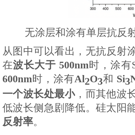
无涂层和涂有单层抗反
从图中可以看出，
无抗反射
在
波长大于
500nm
时
，涂
有
600nm
时，
涂有
Al
O
和
Si
2
3
3
一个波长处最小
，
而
其他波
低波长侧急剧
降低
。
硅太阳
反射率
。