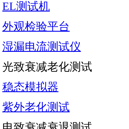
EL测试机
外观检验平台
湿漏电流测试仪
光致衰减老化测试
稳态模拟器
紫外老化测试
电致衰减衰退测试