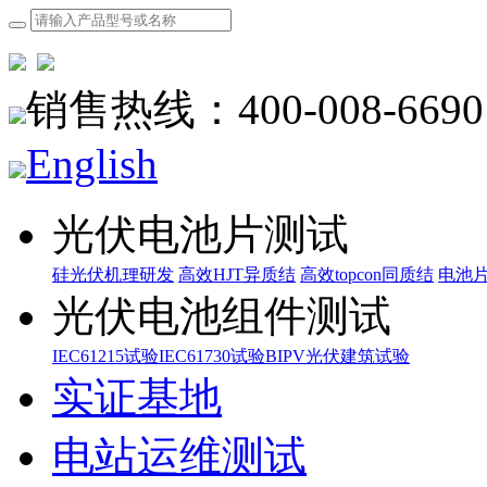
销售热线：400-008-6690
English
光伏电池片测试
硅光伏机理研发
高效HJT异质结
高效topcon同质结
电池
光伏电池组件测试
IEC61215试验
IEC61730试验
BIPV光伏建筑试验
实证基地
电站运维测试