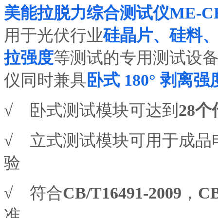
美能拉脱力综合测试仪
ME-C
用于光伏行业
硅晶片、硅料
拉强度
等测试的专用测试设
仪
同时兼具
卧式
180° 剥离
√
卧式测试模块可达到
28
√
立式测试模块可用于成品
验
√
符合
CB/T16491-2009
，
CB
准
。