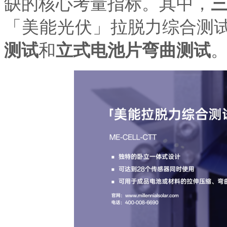
缺的核心考量指标。其中，
「
美能光伏」
拉脱力
综合
测
测试
和
立式电池片弯曲测试